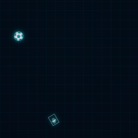
同的设备用到的开关插座种类也不尽相同。家庭里涉
关插座主要有：常用开关、电源插座、信息插座、面
我们要根据实际情况来选择插座的类型。只有安装合
插座，才能保证居家用电的方便与安全，那么墙壁开
电器开关有哪些种类？
哪些种类呢?开关插座的内部结构又有哪些呢?下面
电器开关是我们日常生活中常见的东
弄斧，带大家一起来认认它们吧。
西，是我们现在的生活不可或缺的，那
么电器的开关哪些呢，您可能不太了
解，那么下面让我带领大家了解一下电
器开关的种类。
1
<
>
产品中心
解决方案