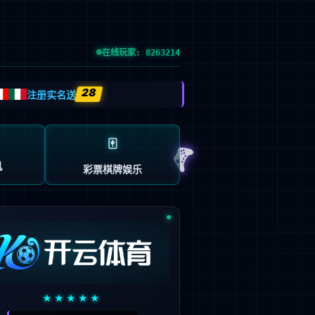
010-6059
8101
纳士
联系我们
EN
商务电话：
010-
6059
8102
首页