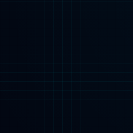
企业精神
发展愿景
追求卓越，创造明天
做国人信任的